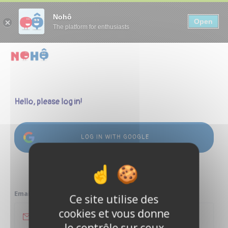
Panneau de gestion des cookies
Nohô
Open
The platform for enthusiasts
Hello, please log in!
LOG IN WITH GOOGLE
or
Email address
Ce site utilise des
cookies et vous donne
le contrôle sur ceux