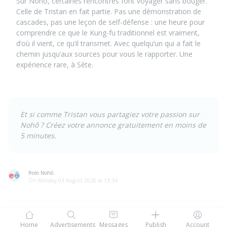
Sur
Nohô
, certaines rencontres font voyager sans bouger.
Celle de Tristan en fait partie. Pas une démonstration de
cascades, pas une leçon de self-défense : une heure pour
comprendre ce que le Kung-fu traditionnel est vraiment,
d’où il vient, ce qu’il transmet. Avec quelqu’un qui a fait le
chemin jusqu’aux sources pour vous le rapporter. Une
expérience rare, à Sète.
Et si comme Tristan vous partagiez votre passion sur
Nohô ?
Créez votre annonce gratuitement
en moins de
5 minutes.
from Nohô
On Monday 03 August 2026 at 13:34
Home
Advertisements
Messages
Publish
Account