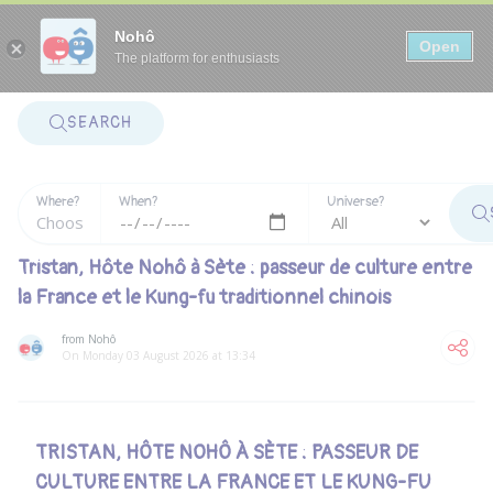
Panneau de gestion des cookies
Nohô
Open
The platform for enthusiasts
SEARCH
Where?
When?
Universe?
Tristan, Hôte Nohô à Sète : passeur de culture entre
la France et le Kung-fu traditionnel chinois
from Nohô
On Monday 03 August 2026 at 13:34
TRISTAN, HÔTE NOHÔ À SÈTE : PASSEUR DE
CULTURE ENTRE LA FRANCE ET LE KUNG-FU