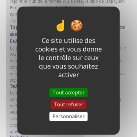
rejoint le club de la famille Wu à Sète, le club de BaJi Quan.
Et depuis 2024, je fais des allers-retours en Chine pour
approfondir mon apprentissage, six mois en France, six
mois en Chine.
Tu pratiques et enseignes trois styles différents. Est-ce
que tu peux nous en parler ?
Ce site utilise des
BaJi Quan
cookies et vous donne
Le premier, c’est le BaJi Quan (八极拳), le style de la famille
Wu (吴). C’est un style qui se transmet de père en fils
le contrôle sur ceux
depuis de nombreuses générations. Il est historiquement
que vous souhaitez
connu pour avoir été utilisé par les gardes du corps du
activer
dernier empereur de Chine, sous la dynastie Qing. C’est un
style très explosif, qui m’a plu immédiatement.
TaiJi Quan
Tout accepter
Le deuxième, c’est le TaiJi Quan (太极拳), ou Tai-chi
comme on dit en France, dans le style Chen. C’est ce qui
Tout refuser
parle au plus grand nombre, parce que tout le monde ne
veut pas forcément la bagarre. Le TaiJi travaille sur les
Personnaliser
mécaniques internes et externes du corps. À mes yeux,
c’est une discipline fondamentale, presque obligatoire,
quelle que soit la voie qu’on choisit dans le Kung-fu.