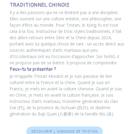
TRADITIONNEL CHINOIS
Il y a des passions qui ne se limitent pas à une discipline.
Elles ouvrent sur une culture entière, une philosophie, une
façon d’être au monde. Pour Tristan, le Kung-fu est tout
cela à la fois. Instructeur de trois styles traditionnels, il fait
des allers-retours entre Sète et la Chine depuis 2024,
portant avec lui quelque chose de rare : un accès direct aux
sources authentiques d’arts martiaux que peu
d’Occidentaux ont eu l’occasion d’approcher. Sur Nohô, il
ne propose pas de se battre. Il propose de comprendre.
Peux-tu te présenter ?
Je m’appelle Tristan Mouliot et je suis passeur de lien
culturel entre la France et la Chine. Quand je suis en
France, je mets en avant la culture chinoise. Quand je suis
en Chine, je mets en avant la culture française. Je suis
instructeur d’arts martiaux, troisième génération du clan
Dai (代), de la province du Sichuan (四川), et dixième
génération du BaJi Quan (八极拳) de la famille Wu (吴).
DÉCOUVRIR L'ANNONCE DE TRISTAN