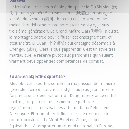
DaiShiMen
Le troisième, c’est mon école principale : le DaiShiMen (代
氏门), un style hérité du Mont Emei (峨眉山), montagne
sacrée du Sichuan (四川), berceau du taoïsme, où se
mêlent bouddhisme et taoïsme. Dans ce style, je suis
troisième génération. Le Grand Maître Dai (代师爷) a quitté
la montagne sacrée pour diffuser cet enseignement, et
c’est Maître Li Quan (李全师父) qui enseigne désormais à
Chengdu (成都). C’est là que j’apprends. C’est un style très
martial, que je réserve plutôt aux personnes qui veulent
vraiment développer des compétences de combat.
Tu as des objectifs sportifs ?
Mes objectifs sportifs sont liés à ma passion de manière
générale : faire découvrir ces styles au plus grand nombre.
J’ai participé à l’open national de Kung-fu en France en full
contact, où j’ai terminé deuxième. Je participe
régulièrement au festival des arts martiaux Rebels en
Allemagne. Et mon objectif final, c’est de remporter le
tournoi provincial du Mont Emei en Chine, ce qui
équivaudrait à remporter un tournoi national en Europe,